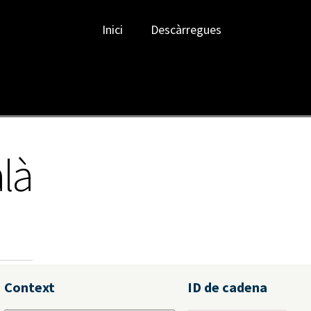
Inici
Descàrregues
alà
Context
ID de cadena