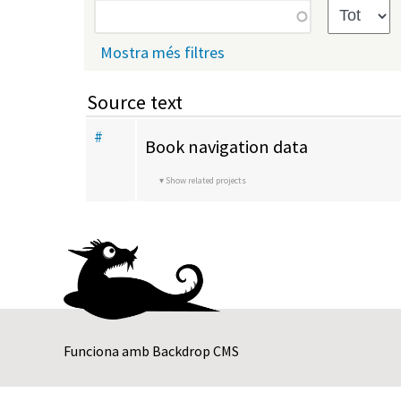
primàries
Mostra més filtres
Source text
#
Book navigation data
Show related projects
Funciona amb
Backdrop CMS