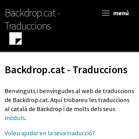
Vés
Backdrop.cat -
al
menú
contingut
Traduccions
Backdrop.cat - Traduccions
Benvinguts i benvingudes al web de traduccions
de Backdrop.cat. Aquí trobareu les traduccions
al català de Backdrop i de molts dels seus
mòduls
.
Voleu ajudar en la seva traducció?