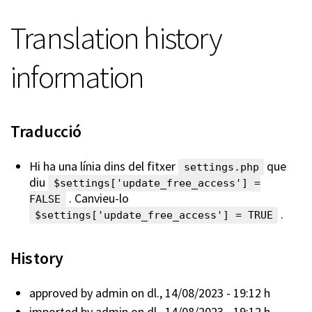
Translation history
information
Traducció
Hi ha una línia dins del fitxer
que
settings.php
diu
$settings['update_free_access'] =
. Canvieu-lo
FALSE
.
$settings['update_free_access'] = TRUE
History
approved by
admin
on dl., 14/08/2023 - 19:12 h
imported by
admin
on dl., 14/08/2023 - 19:12 h