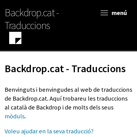
Vés
Backdrop.cat -
al
menú
contingut
Traduccions
Backdrop.cat - Traduccions
Benvinguts i benvingudes al web de traduccions
de Backdrop.cat. Aquí trobareu les traduccions
al català de Backdrop i de molts dels seus
mòduls
.
Voleu ajudar en la seva traducció?