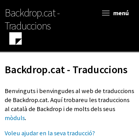
Vés
Backdrop.cat -
al
menú
contingut
Traduccions
Backdrop.cat - Traduccions
Benvinguts i benvingudes al web de traduccions
de Backdrop.cat. Aquí trobareu les traduccions
al català de Backdrop i de molts dels seus
mòduls
.
Voleu ajudar en la seva traducció?