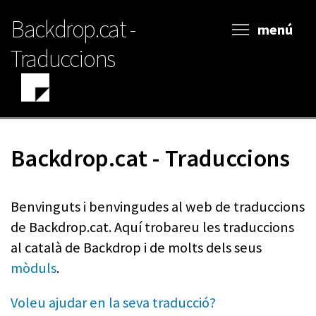
Vés
Backdrop.cat -
al
menú
contingut
Traduccions
Backdrop.cat - Traduccions
Benvinguts i benvingudes al web de traduccions
de Backdrop.cat. Aquí trobareu les traduccions
al català de Backdrop i de molts dels seus
mòduls
.
Voleu ajudar en la seva traducció?