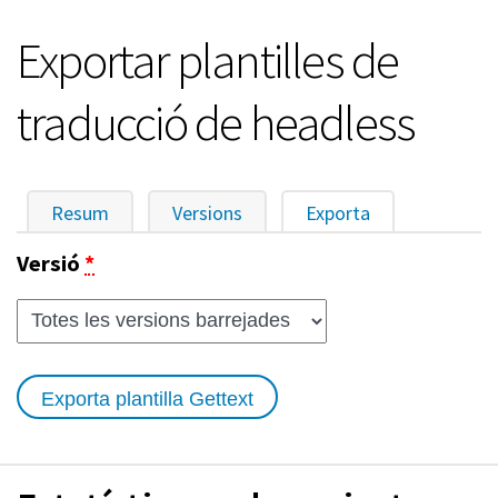
Exportar plantilles de
traducció de headless
Resum
Versions
Exporta
(pestanya activ
Pestanyes
Versió
*
primàries