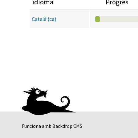
primàries
idioma
Progrés
Català (ca)
Funciona amb
Backdrop CMS