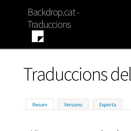
Vés
Backdrop.cat -
al
contingut
Traduccions
Traduccions del
Resum
(pestanya activa)
Versions
Exporta
Pestanyes