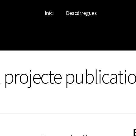
Inici
Descàrregues
 projecte publicati