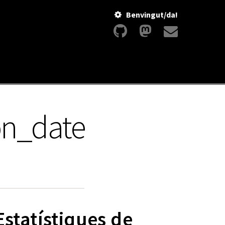
Benvingut/da!
on_date
Estatístiques de