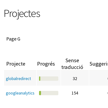
Projectes
G
Sense
Projecte
Progrés
Sugger
traducció
globalredirect
32
googleanalytics
154