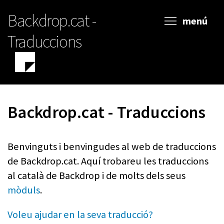
Vés
Backdrop.cat -
al
menú
contingut
Traduccions
Backdrop.cat - Traduccions
Benvinguts i benvingudes al web de traduccions
de Backdrop.cat. Aquí trobareu les traduccions
al català de Backdrop i de molts dels seus
mòduls
.
Voleu ajudar en la seva traducció?