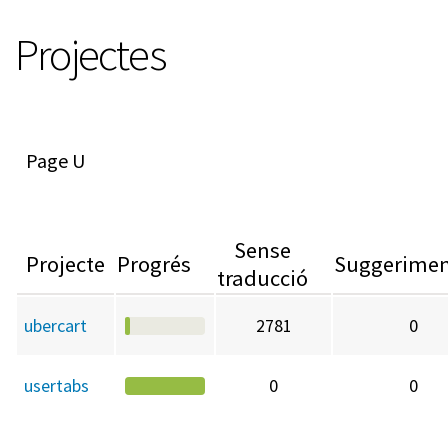
Projectes
U
Sense
Projecte
Progrés
Suggerimen
traducció
ubercart
2781
0
usertabs
0
0