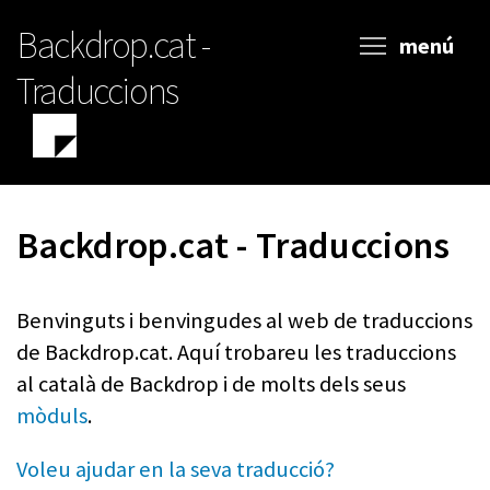
Vés
Backdrop.cat -
al
menú
contingut
Traduccions
Backdrop.cat - Traduccions
Benvinguts i benvingudes al web de traduccions
de Backdrop.cat. Aquí trobareu les traduccions
al català de Backdrop i de molts dels seus
mòduls
.
Voleu ajudar en la seva traducció?